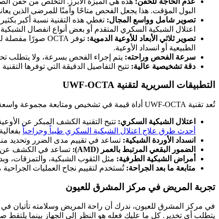
عدم الحاجة للحقن:
هذه هي الميزة الأبرز. التخلص من حقن الصبغ
البول المؤقت. هذا يجعل الفحص متاحًا وآمنًا للمرضى الذين يعا
تصوير شامل وواسع المجال:
تغطي هذه التقنية نسبة أكبر بكثي
اعتلال الشبكية السكري المتقدم أو بعض أنواع انفصال الشبكية.
تصوير ثلاثي الأبعاد للأوعية الدموية:
توفر OCTA صورًا
الطبيعية أو انسداد الأوعية.
سرعة الفحص وراحته:
يتم إجراء الفحص بسرعة، ولا يتطلب تحض
دقة تشخيصية عالية:
تتيح التفاصيل الدقيقة التي توفرها التقني
التطبيقات السريرية لتقنية UWF-OCTA
تُعد تقنية UWF-OCTA أداة قيمة في تشخيص ومتابعة مجموعة واسعة من أمراض الشبكية، بما في ذلك:
اعتلال الشبكية السكري:
تتيح التقنية الكشف المبكر عن الأوعية
أحدث طرق علاج اعتلال الشبكية السكري طبياً وجراحياً
بفعالية 
انسداد الأوردة الشبكية:
تساعد في تقييم مدى الضرر وتحديد مناطق
الضمور البقعي المرتبط بالعمر (AMD):
تساعد في الكشف عن الأوعية الدموية الجديدة ت
أمراض الشبكية الطرفية:
مثل الثقوب الشبكية، والتمزقات، وبدايات انف
متابعة ما بعد الجراحة:
تُستخدم لتقييم نجاح العمليات الجراحي
تجربة المريض في مركز المشرق للعيون
يتطلب أي تخدير. كل ما عليك فعله هو النظر إلى الجهاز بينما يلتقط ص