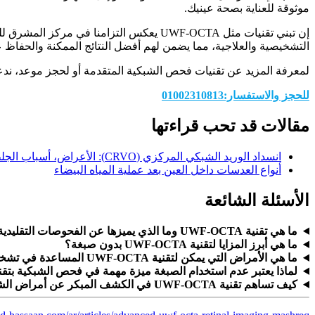
موثوقة للعناية بصحة عينيك.
إن تبني تقنيات مثل UWF-OCTA يعكس التزام
التشخيصية والعلاجية، مما يضمن لهم أفضل النتائج الممكنة والحفاظ عل
لمعرفة المزيد عن تقنيات فحص الشبكية المتقدمة أو لحجز موعد، ندعوكم
للحجز والاستفسار:01002310813
مقالات قد تحب قراءتها
انسداد الوريد الشبكي المركزي (CRVO): الأعراض، أسباب الجلطة وأحدث طرق العلاج
أنواع العدسات داخل العين بعد عملية المياه البيضاء
الأسئلة الشائعة
ما هي تقنية UWF-OCTA وما الذي يميزها عن الفحوصات التقليدية للشبكية؟
ما هي أبرز المزايا لتقنية UWF-OCTA بدون صبغة؟
ما هي الأمراض التي يمكن لتقنية UWF-OCTA المساعدة في تشخيصها ومتابعتها؟
لماذا يعتبر عدم استخدام الصبغة ميزة مهمة في فحص الشبكية بتقنية F-OCTA
كيف تساهم تقنية UWF-OCTA في الكشف المبكر عن أمراض الشبكية؟