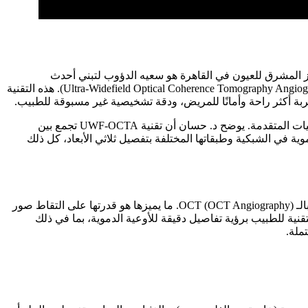
ز المشرق للعيون في القاهرة هو سعيه الدؤوب لتبني أحدث
الابتكارات التي تخدم صحة العين، ومن بين هذه الابتكارات تبرز تقنية التصوير المقطعي البصري التوافقي واسع المجال (Ultra-Widefield Optical Coherence Tomography Angiography - UWF-OCTA). هذه التقنية
ربة أكثر راحة وأمانًا للمريض، ودقة تشخيصية غير مسبوقة للطبيب.
يُعد د. محمود حسان، جراح الشبكية والجسم الزجاجي وأحد المساهمين الأساسيين في مركز المشرق للعيون، من الرواد في تطبيق هذه التقنيات المتقدمة. يوضح د. حسان أن تقنية UWF-OCTA تجمع بين
 درجة من محيط الشبكية، وتقنية OCTA التي تسمح بتصوير الأوعية الدموية في الشبكية وطبقاتها المختلفة بتفصيل ثلاثي الأبعاد، كل ذلك
تقنية UWF-OCTA هي تطور لتقنية OCT القياسية، حيث تجمع بين التصوير المقطعي البصري التوافقي (OCT) وتقنية تصوير الأوعية الدموية بالـ OCT (OCT Angiography). ما يميزها هو قدرتها على التقاط صور
زاء الطرفية التي غالبًا ما تكون غير مرئية في فحوصات OCT التقليدية. تسمح هذه التقنية للطبيب برؤية تفاصيل دقيقة للأوعية الدموية، بما في ذلك