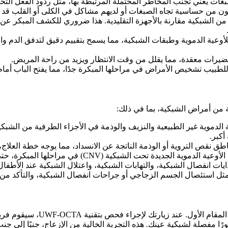
ات يعني تجنب المخاطر المحتملة المرتبطة بها، مثل ردود الفعل التحسس
نون من حساسية تجاه الصبغات أو لديهم مشاكل في الكلى أو القلب قد تت
ر من الشبكية مقارنة بالأجهزة التقليدية. هذا ضروري للكشف المبكر ع
 مفصلة للأوعية الدموية وطبقات الشبكية، مما يسمح بتقييم دقيق لتدفق ال
يرات معقدة، مما يقلل من وقت الانتظار ويزيد من راحة المريض.
ة للطبيب تشخيص الأمراض في مراحلها المبكرة جدًا، مما يفتح الباب أما
 الدموية غير الطبيعية والنزيف والوذمة في الأجزاء الطرفية من الشبكية
أكبر.
 نقص التروية أو الوذمة الناتجة عن الانسداد، مما يوجه خطة العلاج،
حت الشبكية (CNV) في مراحلها المبكرة، حتى في الأجزاء البعيدة عن المركز.
صال الشبكية، والتهابات الشبكية، واعتلال الشبكية عند الأطفال المبتسرين (ROP) في م
ة مثل استئصال الجسم الزجاجي أو جراحات انفصال الشبكية، والتأكد م
في مركز المشرق للعيون، ندرك أ
ورًا مفصلة لشبكية عينك. هذه التجربة الخالية من الإزعاج، جنبًا إلى 