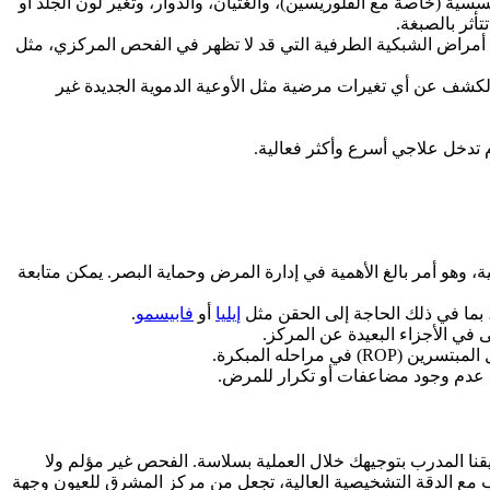
ية (خاصة مع الفلوريسين)، والغثيان، والدوار، وتغير لون الجلد أو
أثر بالصبغة.
ن أمراض الشبكية الطرفية التي قد لا تظهر في الفحص المركزي، مثل
دم والكشف عن أي تغيرات مرضية مثل الأوعية الدموية الجديدة غير
م تدخل علاجي أسرع وأكثر فعالية.
، وهو أمر بالغ الأهمية في إدارة المرض وحماية البصر. يمكن متابعة
 بما في ذلك الحاجة إلى الحقن مثل
إيليا
أو
فابيسمو
.
راحله المبكرة.
ن عدم وجود مضاعفات أو تكرار للمرض.
ن راحة المريض وسلامته تأتيان في المقام الأول. عند زيارتك لإجراء فحص بتقنية UWF-OCTA، سيقوم فريقنا المدرب بتوجيهك خلال العملية بسلاسة. الفحص غير مؤلم ولا
جنب مع الدقة التشخيصية العالية، تجعل من مركز المشرق للعيون وجهة