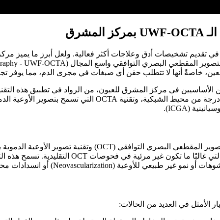
مشرق
في تقديم تشخيصات أدق وعلاجات أكثر فعالية. ولعل أبرز ما يميز مرك
لعين، خاصةً أنها لا تتطلب حقن أي صبغات في مجرى الدم، مما يوفر تج
ميزتين أساسيتين: التصوير واسع المجال الذي يغطي ما يصل إلى 200
عالية الدقة لمساحة واسعة جدًا من الشبكية، تشمل الأج
عية (Neovascularization) أو انسدادات محتملة.