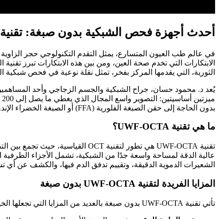
أحدث أجهزة فحص الشبكية بدون صبغة: تقنية الـ UWF-OCTA بمركز ال
في عالم طب العيون المتسارع، يمثل التقدم التكنولوجي حجر الزاوية 
الثورية، التي يقدمها المركز بفخر، تمثل نقلة نوعية في فحص شبكية ا
بدون الحاجة إلى حقن الصبغة الفلورية (FFA) أو الصبغة الخضراء الإندوسيانينية (ICGA).
ما هي تقنية UWF-OCTA؟
الشعيرات الدموية الدقيقة، وتقييم تدفق الدم فيها، والكشف عن أي تشوهات أو نمو غير طبيعي للأو
المزايا الفريدة لتقنية UWF-OCTA بدون صبغة
تأتي تقنية UWF-OCTA بدون صبغة بالعديد من المزايا التي تجعلها الخيار الأمثل في العديد من الحالات: