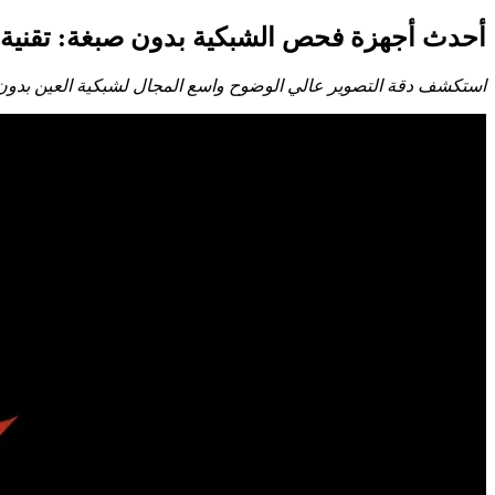
أحدث أجهزة فحص الشبكية بدون صبغة: تقنية الـ UWF-OCTA بمركز ال
استكشف دقة التصوير عالي الوضوح واسع المجال لشبكية العين بدون