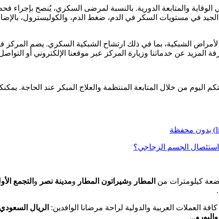
قاية والمتابعة الدورية. بالنسبة لمرضى السكري، يُنصح بإجراء فحص
تحكم الجيد في مستويات السكر في الدم، ضغط الدم، والكوليسترول، بالإض
 لأمراض الشبكية، بما في ذلك ارتشاح الشبكية السكري. يضم المركز فري
مزيد عن خدماتنا وزيارة المركز عبر موقعنا الإلكتروني أو التواصل 
 اليوم من خلال المتابعة المنتظمة والعلاج المبكر عند الحاجة. يمكنكم 
 استئصال الجسم الزجاجي؟
ضعة كيلومترات من
المطار
و
شيراتون المطار
و
مدينة نصر
و
التجمع الأو
افة العملات العربية والدولية لراحة مرضانا الوافدين:
الريال السعودي،
واليورو
...