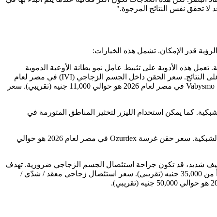
لا تحقق نفس النتائج المرجوة."
لرؤية قدر الإمكان. تشمل هذه الخيارات:
سكرية. تعمل هذه الأدوية على تثبيط عامل نمو بطانة الأوعية الدموية
(VEGF)، وهو البروتين المسؤول عن تسرب السوائل ونمو الأوعية الدموية غير الطبيعية. قد يحتاج المريض إلى جرعات دورية للحفاظ على النتائج. سعر الحقن داخل الجسم الزجاجي (IVI) في مصر لعام
2026 هو حوالي تبدأ من 7,000 جنيه (تقريبي). سعر حقن Eylea / Lucentis في مصر لعام 2026 هو حوالي 9,000 جنيه (تقريبي). سعر حقن Vabysmo في مصر لعام 2026 هو حوالي 11,000 جنيه (تقريبي). سعر
بكية. كما يمكن استخدام الليزر لتخثير المناطق المتورمة في
في بعض الحالات، يمكن استخدام غرسات الكورتيزون ممتدة المفعول مثل Ozurdex لتقليل الالتهاب والتورم في الشبكية. سعر حقن غرسة Ozurdex في مصر لعام 2026 هو حوالي
د تليف شديد، قد تكون جراحة استئصال الجسم الزجاجي ضرورية. تهدف
هذه الجراحة إلى إزالة الدم، النسيج الندبي، وإعادة الشبكية إلى مكانها. سعر استئصال زجاجي بسيط في مصر لعام 2026 هو حوالي تبدأ من 35,000 جنيه (تقريبي). سعر استئصال زجاجي معقد / شدّي /