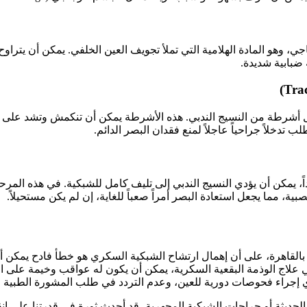
ضبابية شديدة.
ل أشرطة من النسيج الندبي. هذه الأشرطة يمكن أن تنكمش وتشد على الش
تدخلاً جراحياً عاجلاً لمنع فقدان البصر الدائم.
اً، يمكن أن يؤدي النسيج الندبي إلى تليف كامل للشبكية. في هذه المرح
صبية، مما يجعل استعادة البصر أمراً صعباً للغاية، إن لم يكن مستحيلاً.
القاهرة، على أن إهمال ارتشاح الشبكية السكري هو خطأ فادح يمكن أن
لزاوية في علاج الوذمة البقعية السكرية، يمكن أن يكون له عواقب وخيمة على 
راء فحوصات دورية للعين، وعدم التردد في طلب المشورة الطبية عند
حديثة أو جراحات الشبكية المجهرية، قد أحدث ثورة في قدرتنا على إنقاذ