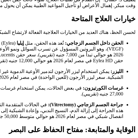
وقت مبكر. إهمال الأعراض أو تأجيل المواعيد الطبية يمكن أن يحول مش
خيارات العلاج المتاحة
لحسن الحظ، هناك العديد من الخيارات العلاجية الفعالة لارتشاح الشبك
الحقن داخل الجسم الزجاجي:
تُعد هذه الحقن، مثل
إيليا
(Eylea) و
حقن Eylea HD في مصر لعام 2026 هو حوالي 12,000 جنيه (تقريبي). هذه الأسعار تقريبية وتعتمد على حالة المريض.
الليزر:
يمكن استخدام ليزر الأرجون لتدمير الأوعية الدموية غير 
الشبكية. سعر ليزر الأرجون (للعين الواحدة) في مصر لعام 2026 هو حوالي 5,000 جنيه (تقريبي).
غرسات الكورتيزون:
27,000 جنيه (تقريبي).
جراحة الجسم الزجاجي (Vitrectomy):
في الحالات المتقدمة الت
انفصال شبكي في مصر لعام 2026 هو حوالي متوسط 50,000 جنيه (تقريبي). سعر حالات الانفصال المتكرر / المعقدة في مصر لعام 2026 هو حوالي 50,000 جنيه (تقريبي).
الوقاية والمتابعة: مفتاح الحفاظ على البصر