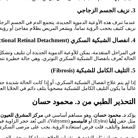
3. نزيف الجسم الزجاجي
نزيف كثيف يحجب الرؤية تماماً، ويشعر المريض بظلام مفاجئ أو رؤية 
4. انفصال الشبكية السكري (Tractional Retinal Detachment)
في المراحل المتقدمة، يمكن للأوعية الدموية الجديدة أن تتليف وتشك
الحالة تُعرف بانفصال الشبكية السكري التوتري، وهي حالة خطيرة تتطلب 
5. التليف الكامل للشبكية (Fibrosis)
إذا لم يتم علاج انفصال الشبكية السكري، أو إذا كانت الحالة شديدة جد
غالباً ما يكون التليف الكامل للشبكية مصحوباً بتلف دائم في الخلايا الع
التحذير الطبي من د. محمود حسان
يؤكد
د. محمود حسان
، وهو مساهم أساسي في
مركز المشرق للعيون
ب
مثل حقن
إيليا
(Eylea) أو
فابيسمو
(Vabysmo)، التي تُعد حجر ا
للضغط والتلف، قلت فرص استعادة الرؤية. يجب على مرضى السكري إج
يضيف د. حسان: "إن التقدم في تقنيات العلاج، سواء كانت حقن العين ال