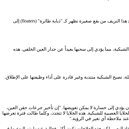
عندما تنزف هذه الأوعية الدموية الجديدة، يتجمع الدم في الجسم الزجاجي، وهو المادة الهلامية التي تملأ تجويف العين الخلفي. يمكن أن يتراوح هذا النزيف من بقع صغيرة تظهر كـ "ذبابة طائرة" (floaters) إلى
بكية، مما يؤدي إلى سحبها بعيداً عن جدار العين الخلفي. هذه
لة، تصبح الشبكية متندبة وغير قادرة على أداء وظيفتها على الإطلاق.
 يؤدي إلى خسارة لا يمكن تعويضها. "إن تأخير جرعات حقن العين،
الخلايا العصبية للشبكية. هذه الخلايا لا تتجدد، وكلما طالت فترة تعرضها
 ملاحظة أي تغير في الرؤية."
 البصر. لكن هذه العلاجات تكون أكثر فعالية عندما يتم البدء بها في