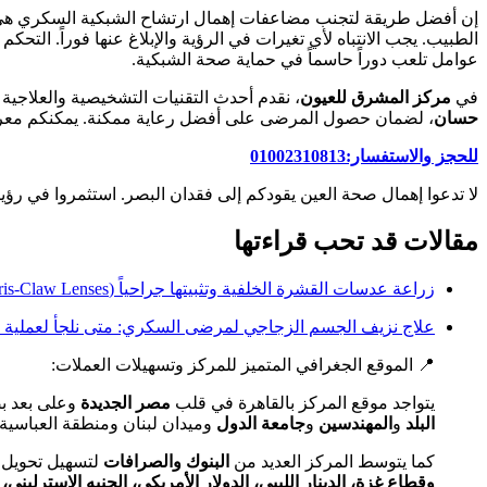
إن أفضل طريقة لتجنب مضاعفات إهمال ارتشاح الشبكية السكري هي الو
الطبيب. يجب الانتباه لأي تغيرات في الرؤية والإبلاغ عنها فوراً. ال
عوامل تلعب دوراً حاسماً في حماية صحة الشبكية.
في
مركز المشرق للعيون
، نقدم أحدث التقنيات التشخيصية والعلاجية
حسان
، لضمان حصول المرضى على أفضل رعاية ممكنة. يمكنكم معرفة ال
للحجز والاستفسار:01002310813
لا تدعوا إهمال صحة العين يقودكم إلى فقدان البصر. استثمروا في رؤيتكم
مقالات قد تحب قراءتها
زراعة عدسات القشرة الخلفية وتثبيتها جراحياً (Iris-Claw Lenses) بدون محفظة
علاج نزيف الجسم الزجاجي لمرضى السكري: متى نلجأ لعملية
​📍 الموقع الجغرافي المتميز للمركز وتسهيلات العملات:
​يتواجد موقع المركز بالقاهرة في قلب
مصر الجديدة
وعلى بعد ب
البلد
و
المهندسين
و
جامعة الدول
وميدان لبنان ومنطقة العباسية.
​كما يتوسط المركز العديد من
البنوك والصرافات
لتسهيل تحويل ك
وقطاع غزة، الدينار الليبي، الدولار الأمريكي، الجنيه الإسترليني، 