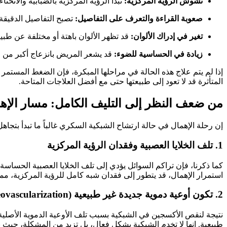
تشوش الرؤية المركزية:
تبدأ الرؤية المركزية بالضبابية والانحن
صعوبة القراءة والتعرف على التفاصيل:
تصبح التفاصيل الدقيقة 
تغير في إدراك الألوان:
قد تظهر الألوان باهتة أو مختلفة عن طبيع
زيادة في الحساسية للضوء:
قد يشعر المريض بانزعاج أكبر من 
إذا لم يتم علاج هذه الحالة في مراحلها المبكرة، فإن الضغط المستمر ل
المتأثرة قد لا تعود إلى طبيعتها حتى مع أفضل العلاجات المتاحة.
من ضعف النظر إلى التليف الكامل: مسار الإه
إن رحلة الإهمال في حالة ارتشاح الشبكية السكري غالباً ما تبدأ بتجاه
1. تلف الخلايا العصبية وفقدان الرؤية المركزية
كما ذكرنا، فإن تراكم السوائل يؤدي إلى تلف الخلايا العصبية الحساس
استمرار الإهمال، قد يتطور إلى فقدان شبه كامل للرؤية المركزية، مما ي
2. تكون أوعية دموية جديدة غير طبيعية (Neovascularization)
نتيجة لنقص الأكسجين في الشبكية بسبب تلف الأوعية الدموية الأصلية،
طبيعية. إنها لا تخدم الشبكية بشكل فعال، بل تزيد من المشكلة، حيث يمكن أن تن