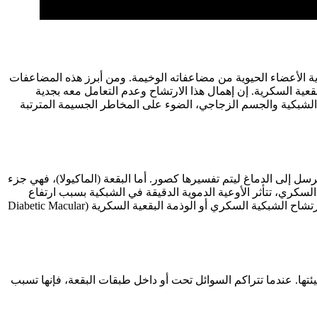
 الأعضاء الحيوية من مضاعفاته الوخيمة. ومن أبرز هذه المضاعفات
قعية السكرية. إن إهمال هذا الارتشاح وعدم التعامل معه بجدية
الشبكية والجسم الزجاجي، الضوء على المخاطر الجسيمة المترتبة
 إلى الدماغ ليتم تفسيرها كصور. أما البقعة (الماكيولا)، فهي جزء
سكري، تتأثر الأوعية الدموية الدقيقة في الشبكية بسبب ارتفاع
مستويات السكر في الدم لفترات طويلة، مما يؤدي إلى تسرب السوائل والدم منها. عندما يحدث هذا التسرب في منطقة البقعة، يُطلق عليه ارتشاح الشبكية السكري أو الوذمة البقعية السكرية (Diabetic Macular
تها. عندما تتراكم السوائل تحت أو داخل طبقات البقعة، فإنها تسبب