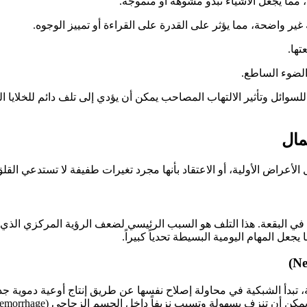
اء، مما يجعل الأشياء تبدو مشوهة أو متموجة.
غير واضحة، مما يؤثر على القدرة على القراءة أو تمييز الوجوه.
تها.
الضوء الساطع.
لسوائل وتأثير الالتهاب المصاحب يمكن أن يؤدي إلى تلف دائم للخلايا ا
مال
ل الأعراض الأولية، أو الاعتقاد بأنها مجرد تغيرات طفيفة لا تستدعي ا
ة في البقعة. هذا التلف هو السبب الرئيسي لضعف الرؤية المركزي الذي
جعل المهام اليومية البسيطة تحدياً كبيراً.
 تبدأ الشبكية في محاولة إصلاح نفسها عن طريق إنتاج أوعية دموية جد
زف بسهولة وتسبب نزيفاً داخل الجسم الزجاجي (Vitreous Hemorrhage).