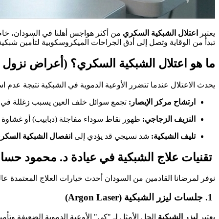
يعتبر
اعتلال الشبكية السكري
من أكثر هواجس أهلنا في السودان، خاص
تبدأ من الوقاية وتصل إلى أدق الجراحات الميكروسكوبية لتأمين شبكية 
​ما هو اعتلال الشبكية السكري؟ (أعراض نزول 
​يحدث الاعتلال عندما تتضرر الأوعية الدموية في الشبكية نتيجة عدم
ارتشاح مركز الإبصار:
تجمع سوائل خلف العين يسبب زغللة في ا
النزيف الزجاجي:
ظهور نقاط سوداء مفاجئة (دبابيب) أو غشاوة ك
تليف الشبكية:
شد نسيجي قد يؤدي إلى
انفصال الشبكية السكر
​ تقنيات علاج الشبكية في عيادة د. محمود حسا
​نوفر لمرضانا القادمين من السودان أحدث خيارات العلاج المعتمدة عالمي
​ 1. جلسات ليزر الشبكية (Argon Laser)
​يعتبر
ليزر الشبكية
الحل الأمثل لـ "كي" الأوعية الدموية الضعيفة وتأ