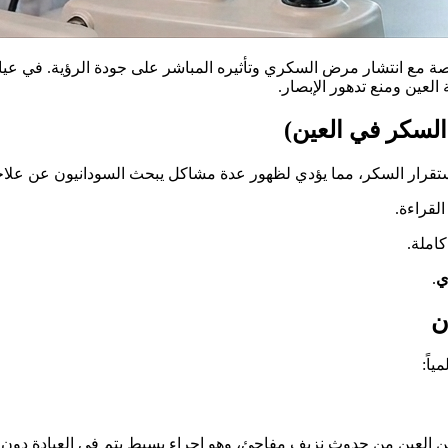
ة مع انتشار مرض السكري وتأثيره المباشر على جودة الرؤية. في عيا
العين ومنع تدهور الإبصار.
السكر في العين)
 استقرار السكر، مما يؤدي لظهور عدة مشاكل يبحث السودانيون عن علا
لقراءة.
املة.
ي
.
ن
اً:
مين العين من حدوث نزيف مفاجئ، وهو إجراء بسيط يتم في العيادة دون أ