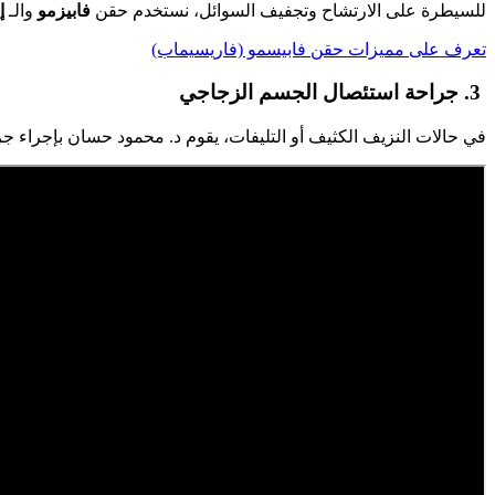
​للسيطرة على الارتشاح وتجفيف السوائل، نستخدم حقن
فابيزمو
والـ
إ
تعرف على مميزات حقن فابيسمو (فاريسيماب)
​ 3. جراحة استئصال الجسم الزجاجي
​في حالات النزيف الكثيف أو التليفات، يقوم د. محمود حسان بإجراء ج