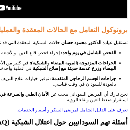
بروتوكول التعامل مع الحالات المعقدة والعملي
​تستقبل عيادة
الدكتور محمود حسان
حالات الشبكية المعقدة التي قد تح
الفحص الشامل في يوم واحد:
إجراء فحص قاع العين، والأشعة المقطعية للشبكية (OCT)، وتصوير الفلوريسين إذا لز
الجراحات المزدوجة (الموية البيضاء والشبكية):
في كثير من الأح
البيضاء وزرع عدسة حديثة مع إصلاح الشبكية
في عملية واحدة، م
جراحات الجسم الزجاجي المتقدمة:
توفير خيارات علاج النزيف
بالعودة للسودان في وقت قياسي.
​نحن ندرك أن المريض السوداني يبحث عن
الأمان الطبي والسرعة في ا
استقرار ضغط العين ونقاء الرؤية.
تعرف على الدليل الشامل لمرضى السكر و أسعار الخدمات.
أسئلة تهم السودانيين حول اعتلال الشبكية (FAQ)