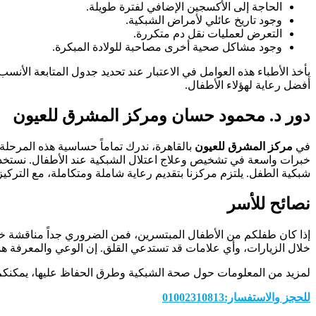
الحاجة إلى الأكسجين الإضافي لفترة طويلة.
وجود تاريخ عائلي لأمراض الشبكية.
التعرض لعمليات نقل دم متكررة.
وجود مشاكل صحية أخرى مصاحبة للولادة المبكرة.
يأخذ الأطباء هذه العوامل في الاعتبار عند تحديد جدول المتابعة الأن
أفضل رعاية لهؤلاء الأطفال.
دور د. محمود حسان ومركز المشرق للعيون
في
مركز المشرق للعيون
بالقاهرة، ندرك تماماً حساسية هذه المرحل
خبرات واسعة في تشخيص وعلاج اعتلال الشبكية عند الأطفال. نستخدم
شبكية الطفل. يلتزم مركزنا بتقديم رعاية شاملة ومتكاملة، مع التركيز
نصائح للأسر
إذا كان طفلكم من الأطفال المبتسرين، فمن الضروري جداً مناقشة خ
خلال الزيارات، وأي علامات قد تستدعي القلق. إن الوعي والمعرفة هما
لمزيد من المعلومات حول صحة الشبكية وطرق الحفاظ عليها، يمكنكم م
للحجز والاستفسار:01002310813