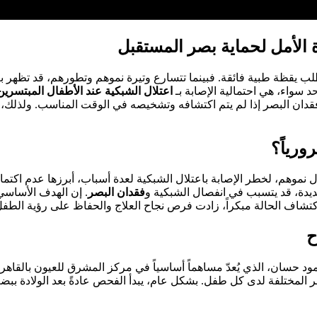
 الأمل لحماية بصر المستقبل
طلب يقظة طبية فائقة. فبينما تتسارع وتيرة نموهم وتطورهم، قد تظهر 
د سواء، هي احتمالية الإصابة بـ
اعتلال الشبكية عند الأطفال المبتسرين (OP
ان البصر إذا لم يتم اكتشافه وتشخيصه في الوقت المناسب. ولذلك، 
ورياً؟
نموهم، لخطر الإصابة باعتلال الشبكية لعدة أسباب، أبرزها عدم اكتمال 
ديدة، قد يتسبب في انفصال الشبكية و
فقدان البصر
. إن الهدف الأساسي
 اكتشاف الحالة مبكراً، زادت فرص نجاح العلاج والحفاظ على رؤية الطفل
ح
 حسان، الذي يُعدّ مساهماً أساسياً في مركز المشرق للعيون بالقاه
خطر المختلفة لدى كل طفل. بشكل عام، يبدأ الفحص عادةً بعد الولادة 