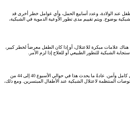
لطفل عند الولادة، وعدد أسابيع الحمل، وأي عوامل خطر أخرى قد
بيب في هذا الفحص منظار العين المتخصص (Ophthalmoscope) أو منظار قاع العين واسع المجال (UWF) لرؤية الشبكية بوضوح. ويتم تقييم مدى تطور الأوعية الدموية في الشبكية،
 هناك علامات مبكرة للاعتلال، أو إذا كان الطفل معرضاً لخطر كبير،
بة الشبكية للتطور الطبيعي أو للعلاج إذا لزم الأمر.
يستمر جدول المتابعة الدقيق حتى تصل شبكية الطفل إلى مرحلة مستقرة، حيث تتوقف الأوعية الدموية عن النمو غير الطبيعي وتتطور بشكل كامل وآمن. عادةً ما يحدث هذا في حوالي الأسبوع 40 إلى 44 من
لفحوصات المنتظمة لاعتلال الشبكية عند الأطفال المبتسرين. ومع ذلك،